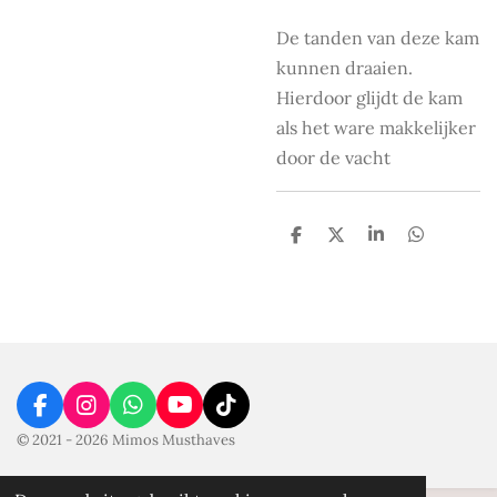
De tanden van deze kam
kunnen draaien.
Hierdoor glijdt de kam
als het ware makkelijker
door de vacht
D
D
S
D
e
e
h
e
l
e
a
l
e
l
r
e
n
e
n
F
I
W
Y
T
a
n
h
o
i
© 2021 - 2026 Mimos Musthaves
c
s
a
u
k
e
t
t
T
T