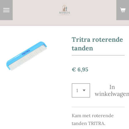
Ga
direct
naar
de
hoofdinhoud
Tritra roterende
tanden
€ 6,95
In
winkelwage
Kam met roterende
tanden TRITRA.