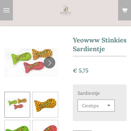
Ga
direct
naar
de
hoofdinhoud
Yeowww Stinkies
Sardientje
€ 5,75
Sardientje