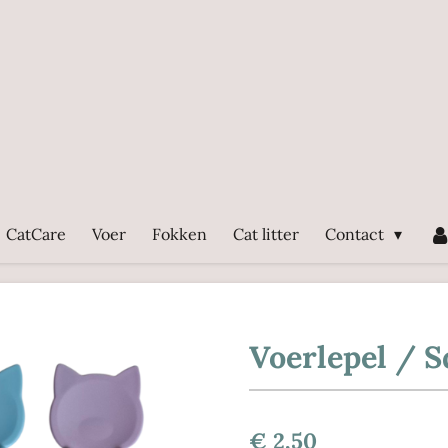
CatCare
Voer
Fokken
Cat litter
Contact
Voerlepel / 
€ 2,50