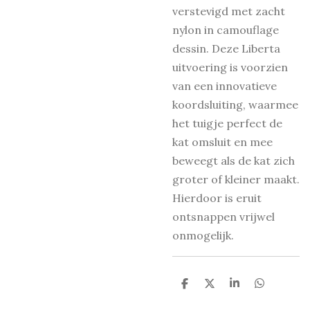
verstevigd met zacht
nylon in camouflage
dessin. Deze Liberta
uitvoering is voorzien
van een innovatieve
koordsluiting, waarmee
het tuigje perfect de
kat omsluit en mee
beweegt als de kat zich
groter of kleiner maakt.
Hierdoor is eruit
ontsnappen vrijwel
onmogelijk.
D
D
S
D
e
e
h
e
l
e
a
l