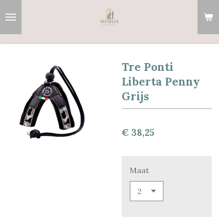
Ga
direct
naar
de
hoofdinhoud
Tre Ponti
Liberta Penny
Grijs
€ 38,25
Maat