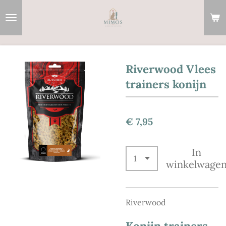
Ga
direct
naar
de
hoofdinhoud
Riverwood Vlees
trainers konijn
€ 7,95
In
winkelwage
Riverwood
Konijn trainers