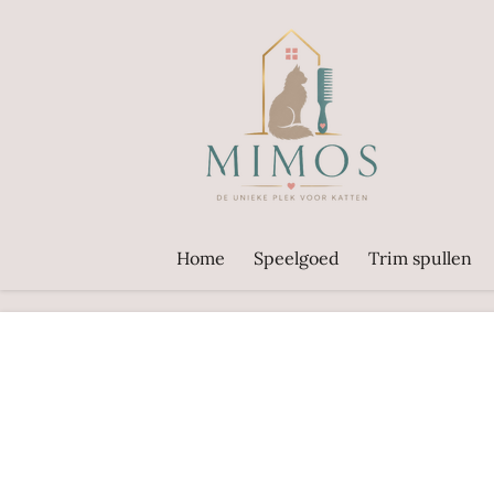
Ga
direct
naar
de
hoofdinhoud
Home
Speelgoed
Trim spullen