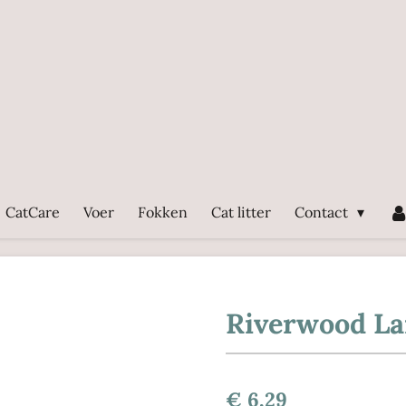
CatCare
Voer
Fokken
Cat litter
Contact
Riverwood L
€ 6,29