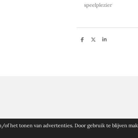
speelplezier
D
D
S
e
e
h
l
e
a
e
l
r
n
e
/of het tonen van advertenties. Door gebruik te blijven mak