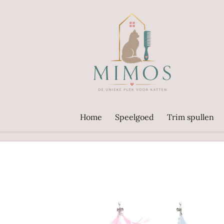
Ga
direct
naar
de
hoofdinhoud
Home
Speelgoed
Trim spullen