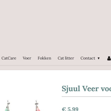
CatCare
Voer
Fokken
Cat litter
Contact
Sjuul Veer vo
€ 5,99