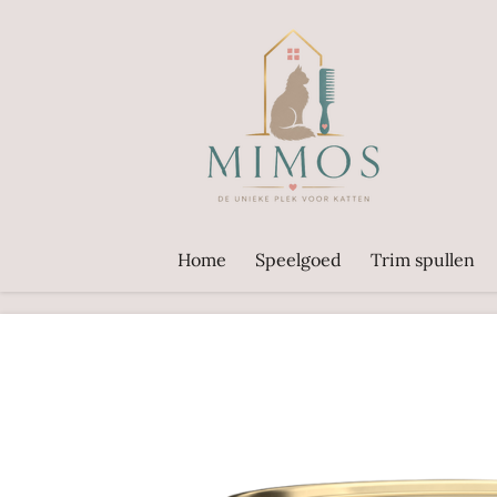
Ga
direct
naar
de
hoofdinhoud
Home
Speelgoed
Trim spullen