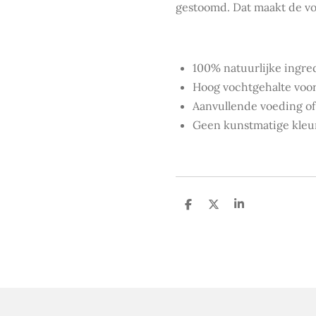
gestoomd. Dat maakt de v
100% natuurlijke ingre
Hoog vochtgehalte voor 
Aanvullende voeding of 
Geen kunstmatige kleu
D
D
S
e
e
h
l
e
a
e
l
r
n
e