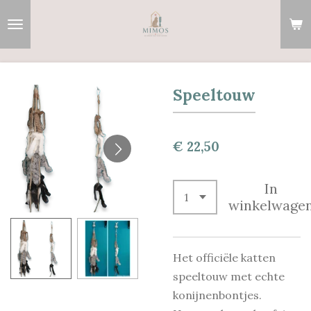
Ga
direct
naar
de
hoofdinhoud
Speeltouw
€ 22,50
In
winkelwage
Het officiële katten
speeltouw met echte
konijnenbontjes.