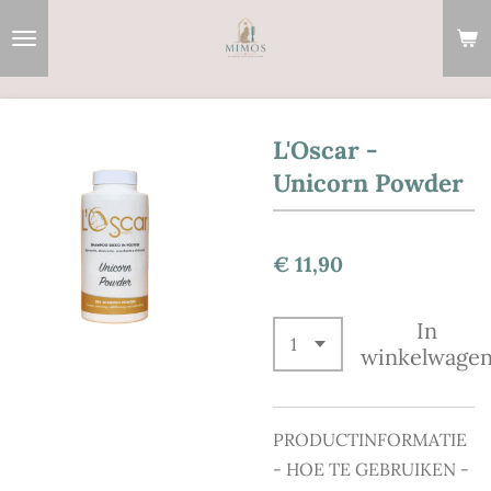
Ga
direct
naar
de
hoofdinhoud
L'Oscar -
Unicorn Powder
€ 11,90
In
winkelwage
PRODUCTINFORMATIE
- HOE TE GEBRUIKEN -