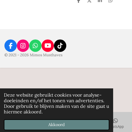
D
D
S
D
e
e
h
e
l
e
a
l
e
l
r
e
n
e
n
F
I
W
Y
T
a
n
h
o
i
© 2021 - 2026 Mimos Musthaves
c
s
a
u
k
e
t
t
T
T
b
a
s
u
o
o
g
A
b
k
o
r
p
e
k
a
p
m
Deze website gebruikt cookies voor analyse-
doeleinden en/of het tonen van advertenties.
Door gebruik te blijven maken van de site gaat u
hiermee akkoord.
Akkoord
Kaart
Facebook
WhatsApp