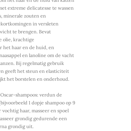
 om het haar en de huid van katten
met extreme delicatesse te wassen
es, minerale zouten en
kortkomingen in versleten
wicht te brengen. Bevat
 olie, krachtige
 het haar en de huid, en
sinaasappel en lanoline om de vacht
lanzen. Bij regelmatig gebruik
n geeft het steun en elasticiteit
jkt het borstelen en onderhoud.
e Oscar-shampoos: verdun de
(bijvoorbeeld 1 dopje shampoo op 9
r vochtig haar, masseer en spoel
 masseer grondig gedurende een
rna grondig uit.