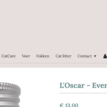
CatCare
Voer
Fokken
Cat litter
Contact
L'Oscar - Eve
€ 13,00