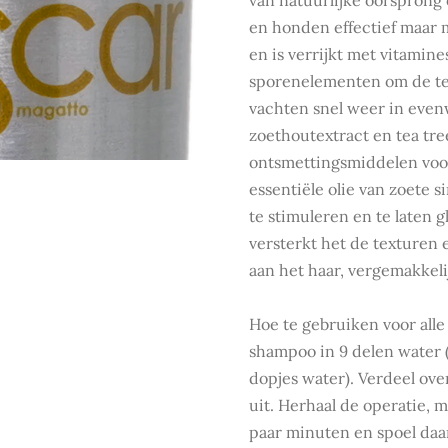
van natuurlijke oorsprong
en honden effectief maar 
en is verrijkt met vitamin
sporenelementen om de te
vachten snel weer in even
zoethoutextract en tea tree
ontsmettingsmiddelen voor
essentiële olie van zoete 
te stimuleren en te laten g
versterkt het de texturen e
aan het haar, vergemakkeli
Hoe te gebruiken voor all
shampoo in 9 delen water 
dopjes water). Verdeel ove
uit. Herhaal de operatie,
paar minuten en spoel daa